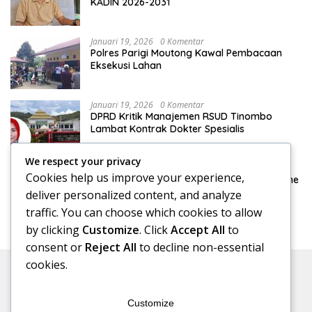
KADIN 2026-2031
Januari 19, 2026
0 Komentar
Polres Parigi Moutong Kawal Pembacaan
Eksekusi Lahan
Januari 19, 2026
0 Komentar
DPRD Kritik Manajemen RSUD Tinombo
Lambat Kontrak Dokter Spesialis
We respect your privacy
Januari 15, 2026
0 Komentar
Cookies help us improve your experience,
DPRD Konsultasi Pengelolaan Pajak Reklame
ke Bapenda Makassar
deliver personalized content, and analyze
traffic. You can choose which cookies to allow
by clicking
Customize
. Click
Accept All
to
consent or
Reject All
to decline non-essential
cookies.
Customize