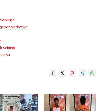
i Narkoba
ngedar Narkotika
h
k Selpina
m Sabu