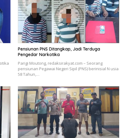
Pensiunan PNS Ditangkap, Jadi Terduga
Pengedar Narkotika
otika
Parigi Moutong, redaksirakyat.com – Seorang
pensiunan Pegawai Negeri Sipil (PNS) berinisial N usia
58 Tahun,…