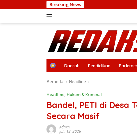
Langsung
Breaking News
ke
konten
H
Daerah
Pendidikan
Parleme
o
m
Beranda
Headline
e
Headline
,
Hukum & Kriminal
Bandel, PETI di Desa 
Secara Masif
Admin
Juni 12, 2026