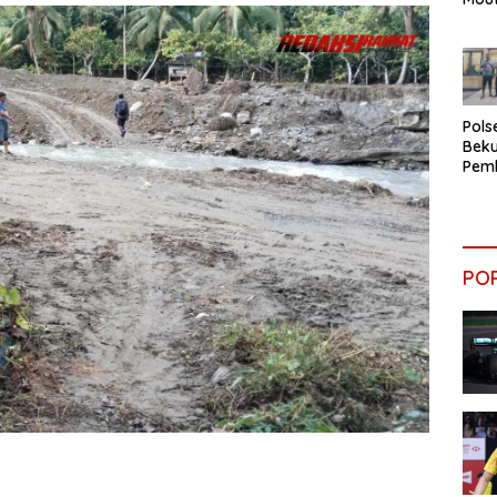
Teri
Nar
Pols
Beku
Pem
Rum
PO