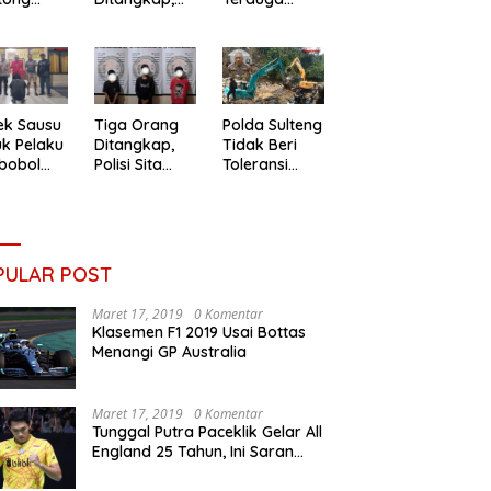
ndikasi
Jadi Terduga
Pencuri
koba
Pengedar
Ternak
Narkotika
Polda Sulteng
ek Sausu
Tiga Orang
Tidak Beri
k Pelaku
Ditangkap,
Toleransi
bobol
Polisi Sita
Pemodal PETI
ah
12,56 Gram
Tombi
Sabu
PULAR POST
Maret 17, 2019
0 Komentar
Klasemen F1 2019 Usai Bottas
Menangi GP Australia
Maret 17, 2019
0 Komentar
Tunggal Putra Paceklik Gelar All
England 25 Tahun, Ini Saran
Untuk Jonatan dkk