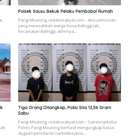
Polsek Sausu Bekuk Pelaku Pembobol Rumah
e,
Parigi Moutong, redaksirakyat.com – Aksi pencurian
yang meresahkan warga Desa Balinggi Jati,
Kecamatan Balinggi, akhirnya…
ik
Tiga Orang Ditangkap, Polisi Sita 12,56 Gram
Sabu
Parigi Moutong, redaksirakyat.com – Satresnarkoba
rah
Polres Parigi Moutong berhasil mengungkap kasus
dugaan peredaran narkotika jenis…