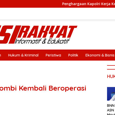
Penghargaan Kapolri Kerja Keras Personel Po
n
Hukum & Kriminal
Peristiwa
Politik
Ekonomi & Bisnis
HU
Tombi Kembali Beroperasi
BNN
ASN 
Mou