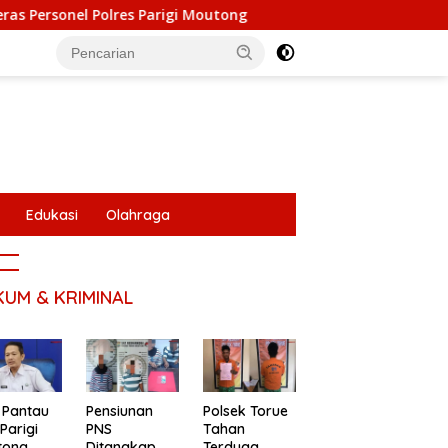
lres Parigi Moutong
Polres Parigi Moutong Sabet Predi
Edukasi
Olahraga
KUM & KRIMINAL
 Pantau
Pensiunan
Polsek Torue
Parigi
PNS
Tahan
tong
Ditangkap,
Terduga