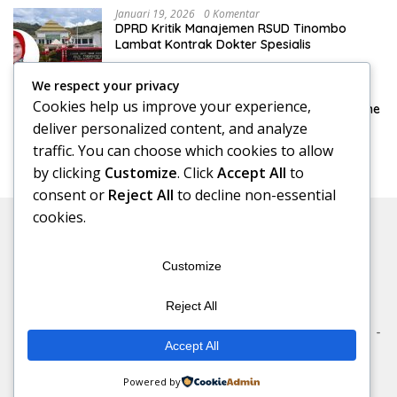
Januari 19, 2026
0 Komentar
DPRD Kritik Manajemen RSUD Tinombo
Lambat Kontrak Dokter Spesialis
We respect your privacy
Januari 15, 2026
0 Komentar
Cookies help us improve your experience,
DPRD Konsultasi Pengelolaan Pajak Reklame
ke Bapenda Makassar
deliver personalized content, and analyze
traffic. You can choose which cookies to allow
by clicking
Customize
. Click
Accept All
to
consent or
Reject All
to decline non-essential
cookies.
Customize
Reject All
Beranda
Redaksi
Kode Etik
Pedoman Media Siber
Accept All
Disclaimer
Redaksi Rakyat©2026
Powered by