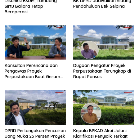
Disanksi ESDM, Tambang
BK DPRD Jadwalkan Sidang
Sirtu Baliara Tetap
Pendahuluan Etik Selpina
Beroperasi
Konsultan Perencana dan
Dugaan Pengatur Proyek
Pengawas Proyek
Perpustakaan Terungkap di
Perpustakaan Buat Geram
Rapat Pansus
Pansus LHP BPK
DPRD Pertanyakan Pencairan
Kepala BPKAD Akui Jalani
Uang Muka 25 Persen Proyek
Klarifikasi Penyidik Terkait