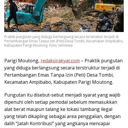
Praktik pungutan yang diduga berlangsung secara terstruktur terjadi di
Pertambangan Emas Tanpa Izin (Peti) Desa Tombi, Kecamatan Ampibabo,
Kabupaten Parigi Moutong. Foto: Istimewa
Parigi Moutong,
redaksirakyat.com
– Praktik pungutan
yang diduga berlangsung secara terstruktur terjadi di
Pertambangan Emas Tanpa Izin (Peti) Desa Tombi,
Kecamatan Ampibabo, Kabupaten Parigi Moutong.
Pungutan itu disebut-sebut menjadi syarat yang wajib
dipenuhi oleh setiap pemodal sebelum memasukkan
alat berat maupun talang ke lokasi tambang ilegal
yang telah dikapling sebagai area penggalian, dengan
dalih “Jatah Kontribusi” yang angkanya mencapai