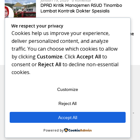
Januari 19, 2026
0 Komentar
DPRD Kritik Manajemen RSUD Tinombo
Lambat Kontrak Dokter Spesialis
We respect your privacy
Januari 15, 2026
0 Komentar
Cookies help us improve your experience,
DPRD Konsultasi Pengelolaan Pajak Reklame
ke Bapenda Makassar
deliver personalized content, and analyze
traffic. You can choose which cookies to allow
by clicking
Customize
. Click
Accept All
to
consent or
Reject All
to decline non-essential
cookies.
Customize
Reject All
Beranda
Redaksi
Kode Etik
Pedoman Media Siber
Accept All
Disclaimer
Redaksi Rakyat©2026
Powered by