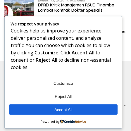
Januari 19, 2026
0 Komentar
DPRD Kritik Manajemen RSUD Tinombo
Lambat Kontrak Dokter Spesialis
We respect your privacy
Januari 15, 2026
0 Komentar
Cookies help us improve your experience,
DPRD Konsultasi Pengelolaan Pajak Reklame
ke Bapenda Makassar
deliver personalized content, and analyze
traffic. You can choose which cookies to allow
by clicking
Customize
. Click
Accept All
to
consent or
Reject All
to decline non-essential
cookies.
Customize
Reject All
Beranda
Redaksi
Kode Etik
Pedoman Media Siber
Accept All
Disclaimer
Redaksi Rakyat©2026
Powered by