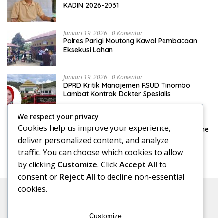
KADIN 2026-2031
Januari 19, 2026
0 Komentar
Polres Parigi Moutong Kawal Pembacaan
Eksekusi Lahan
Januari 19, 2026
0 Komentar
DPRD Kritik Manajemen RSUD Tinombo
Lambat Kontrak Dokter Spesialis
We respect your privacy
Januari 15, 2026
0 Komentar
Cookies help us improve your experience,
DPRD Konsultasi Pengelolaan Pajak Reklame
ke Bapenda Makassar
deliver personalized content, and analyze
traffic. You can choose which cookies to allow
by clicking
Customize
. Click
Accept All
to
consent or
Reject All
to decline non-essential
cookies.
Customize