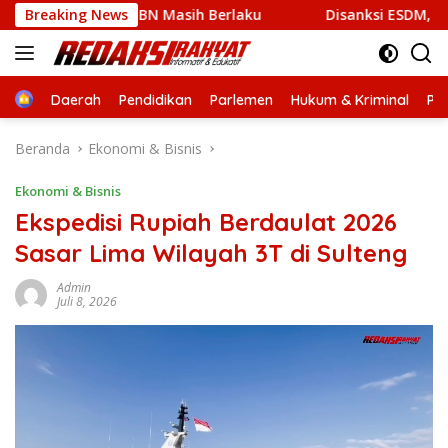
Langsung
, Sanksi CV BBN Masih Berlaku
Breaking News
Disanksi ESDM, Tambang 
ke
konten
Home
Daerah
Pendidikan
Parlemen
Hukum & Kriminal
Per
Beranda
Ekonomi & Bisnis
Ekonomi & Bisnis
Ekspedisi Rupiah Berdaulat 2026
Sasar Lima Wilayah 3T di Sulteng
Admin
Juli 8, 2026