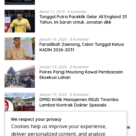
Maret 17, 2019
0 Komentar
Tunggal Putra Paceklik Gelar All England 25
Tahun, Ini Saran Untuk Jonatan dkk
Januari 19, 2026
0 Komentar
Faradibah Zaenong, Calon Tunggal Ketua
KADIN 2026-2031
Januari 19, 2026
0 Komentar
Polres Parigi Moutong Kawal Pembacaan
Eksekusi Lahan
Januari 19, 2026
0 Komentar
DPRD Kritik Manajemen RSUD Tinombo
Lambat Kontrak Dokter Spesialis
We respect your privacy
Januari 15, 2026
0 Komentar
Cookies help us improve your experience,
DPRD Konsultasi Pengelolaan Pajak Reklame
ke Bapenda Makassar
deliver personalized content, and analyze