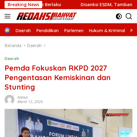
Langsung
CV BBN Masih Berlaku
Breaking News
Disanksi ESDM, Tambang Sirtu Bal
ke
konten
Home
Daerah
Pendidikan
Parlemen
Hukum & Kriminal
Per
Beranda
Daerah
Daerah
Pemda Fokuskan RKPD 2027
Pengentasan Kemiskinan dan
Stunting
Admin
Maret 12, 2026