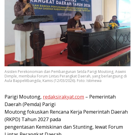
Asisten Perekonomian dan Pembangunan Setda Parigi Moutong, Aswini
Dimple, membuka Forum Lintas Perangkat Daerah, yang berlangsung di
Aula Bappelitbangda, Kamis (12/03/2026). Foto: Istimewa
Parigi Moutong,
redaksirakyat.com
– Pemerintah
Daerah (Pemda) Parigi
Moutong fokuskan Rencana Kerja Pemerintah Daerah
(RKPD) Tahun 2027 pada
pengentasan Kemiskinan dan Stunting, lewat Forum
Lintas Perangkat Daerah,