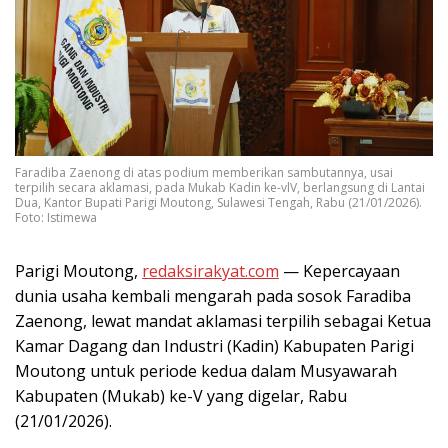
Faradiba Zaenong di atas podium memberikan sambutannya, usai
terpilih secara aklamasi, pada Mukab Kadin ke-vlV, berlangsung di Lantai
Dua, Kantor Bupati Parigi Moutong, Sulawesi Tengah, Rabu (21/01/2026).
Foto: Istimewa
Parigi Moutong,
redaksirakyat.com
— Kepercayaan
dunia usaha kembali mengarah pada sosok Faradiba
Zaenong, lewat mandat aklamasi terpilih sebagai Ketua
Kamar Dagang dan Industri (Kadin) Kabupaten Parigi
Moutong untuk periode kedua dalam Musyawarah
Kabupaten (Mukab) ke-V yang digelar, Rabu
(21/01/2026).