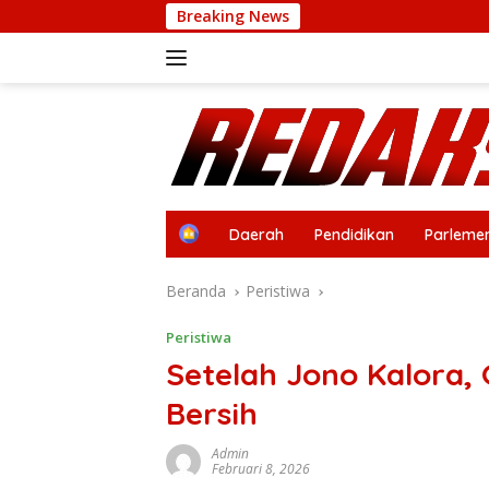
Langsung
Breaking News
S
ke
konten
H
Daerah
Pendidikan
Parleme
o
m
Beranda
Peristiwa
e
Peristiwa
Setelah Jono Kalora, G
Bersih
Admin
Februari 8, 2026