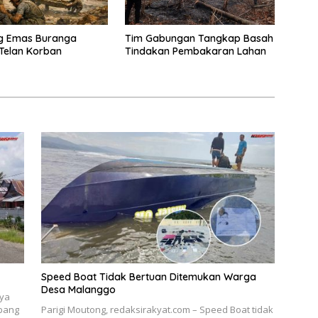
 Emas Buranga
Tim Gabungan Tangkap Basah
Telan Korban
Tindakan Pembakaran Lahan
Speed Boat Tidak Bertuan Ditemukan Warga
Desa Malanggo
nya
mbang
Parigi Moutong, redaksirakyat.com – Speed Boat tidak