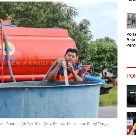
Teri
Nar
Pols
Beku
Pem
Rum
PO
an Bantuan Air Bersih di Desa Petapa, Kecamatan Parigi Tengah.