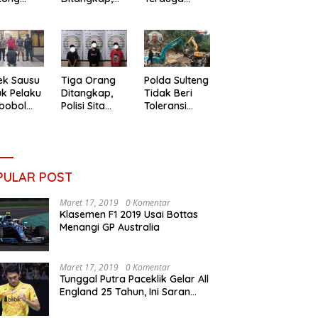
ndikasi
Jadi Terduga
Pencuri
koba
Pengedar
Ternak
Narkotika
ek Sausu
Tiga Orang
Polda Sulteng
k Pelaku
Ditangkap,
Tidak Beri
bobol
Polisi Sita
Toleransi
ah
12,56 Gram
Pemodal PETI
Sabu
Tombi
PULAR POST
Maret 17, 2019
0 Komentar
Klasemen F1 2019 Usai Bottas
Menangi GP Australia
Maret 17, 2019
0 Komentar
Tunggal Putra Paceklik Gelar All
England 25 Tahun, Ini Saran
Untuk Jonatan dkk