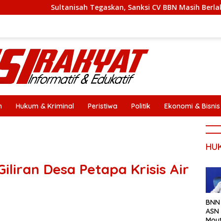
ultanisah Tegaskan, Sanksi CV BBN Masih Berlaku
Disa
n
Hukum & Kriminal
Peristiwa
Politik
Ekonomi & Bisnis
HU
iliran Desa Petapa Krisis Air
BNN
ASN 
Mou