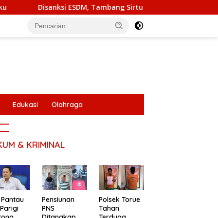
nksi ESDM, Tambang Sirtu Baliara Tetap Beroperasi
FKP
Edukasi
Olahraga
KUM & KRIMINAL
 Pantau
Pensiunan
Polsek Torue
Parigi
PNS
Tahan
tong
Ditangkap,
Terduga