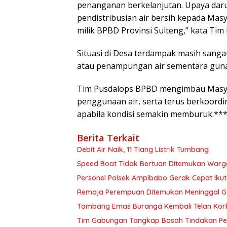
penanganan berkelanjutan. Upaya darur
pendistribusian air bersih kepada Ma
milik BPBD Provinsi Sulteng,” kata Tim
Situasi di Desa terdampak masih sang
atau penampungan air sementara gun
Tim Pusdalops BPBD mengimbau Masyar
penggunaan air, serta terus berkoordi
apabila kondisi semakin memburuk.**
Berita Terkait
Debit Air Naik, 11 Tiang Listrik Tumbang
Speed Boat Tidak Bertuan Ditemukan War
Personel Polsek Ampibabo Gerak Cepat Iku
Remaja Perempuan Ditemukan Meninggal Ga
Tambang Emas Buranga Kembali Telan Kor
Tim Gabungan Tangkap Basah Tindakan P