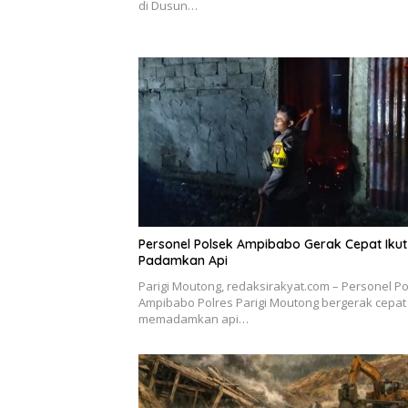
di Dusun…
Personel Polsek Ampibabo Gerak Cepat Ikut
Padamkan Api
Parigi Moutong, redaksirakyat.com – Personel P
Ampibabo Polres Parigi Moutong bergerak cepat 
memadamkan api…